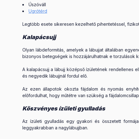
Úszóváll
Ugrótérd
Legtöbb esete sikeresen kezelhető pihentetéssel, fiziko
Kalapácsujj
Olyan lábdeformitás, amelyek a lábujjat általában egyene
bizonyos betegségek is hozzájárulhatnak e torzulások k
A kalapácsujj a lábujj középső ízületének rendellenes el
és negyedik lábujjnál fordul elő.
Az ezen állapotok okozta fájdalom és nyomás enyhíté
előfordulhat, hogy műtétre van szükség a fájdalomcsillap
Köszvényes ízületi gyulladás
Az ízületi gyulladás egy gyakori és összetett formáj
leggyakrabban a nagylábujjban.