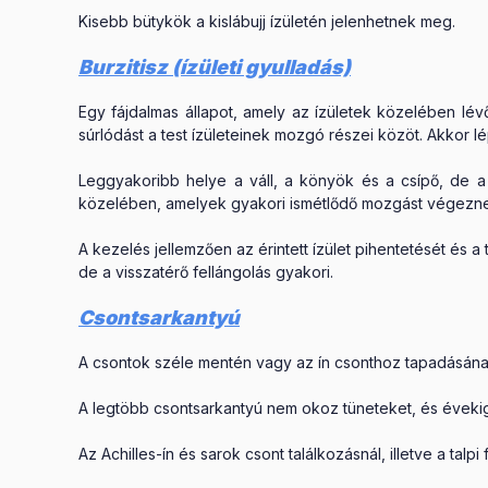
Kisebb bütykök a kislábujj ízületén jelenhetnek meg.
Burzitisz (ízületi gyulladás)
Egy fájdalmas állapot, amely az ízületek közelében lévő
súrlódást a test ízületeinek mozgó részei közöt. Akkor l
Leggyakoribb helye a váll, a könyök és a csípő, de a
közelében, amelyek gyakori ismétlődő mozgást végezn
A kezelés jellemzően az érintett ízület pihentetését és a
de a visszatérő fellángolás gyakori.
Csontsarkantyú
A csontok széle mentén vagy az ín csonthoz tapadásának 
A legtöbb csontsarkantyú nem okoz tüneteket, és évekig 
Az Achilles-ín és sarok csont találkozásnál, illetve a ta