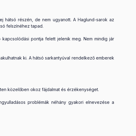
ej
hátsó részén, de nem ugyanott. A Haglund-sarok az
átsó felszínéhez tapad.
 kapcsolódási pontja felett jelenik meg. Nem mindig jár
lakulhatnak ki. A hátsó sarkantyúval rendelkező emberek
zületen közelőben okoz fájdalmat és érzékenységet.
ngyulladásos problémák néhány gyakori elnevezése a