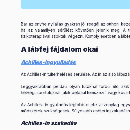
Bár az enyhe nyilallás gyakran jól reagál az otthoni kez
ha az valamilyen sérülést követően jelenik meg. A t
fizikoterápiával szoktak végezni. Komoly esetben a lábfej
A lábfej fájdalom okai
Achilles-íngyulladás
Az Achilles-ín túlterheléses sérülése. Az ín az alsó lábs
Leggyakrabban például olyan futóknál fordul elő, akik
hétvégi sportolóknál, akik például teniszezni vagy kosár
Az Achilles- ín gyulladás legtöbb esete viszonylag egy
módszerek szükségesek. Súlyosabb esetei ínszakadásho
Achilles-ín szakadás