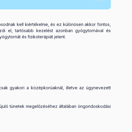
vosodnak kell kiértékelnie, és ez különösen akkor fontos,
ezdi el, tartósabb kezelést azonban gyógytornával és
ógytornát és fizikoterápiát jelent.
ncsak gyakori a középkorúaknál, illetve az úgynevezett
 kiújuló tünetek megelőzéséhez általában öngondoskodási