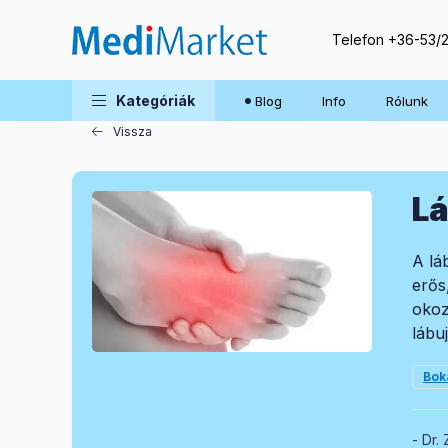
Telefon
+36-53/
Blog
Kategóriák
Blog
Info
Rólunk
Vissza
Lá
A lá
erős
okoz
lábu
Bok
Dr. 