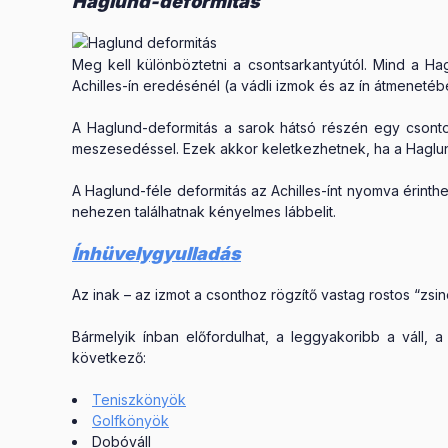
Haglund-deformitás
Meg kell különböztetni a csontsarkantyútól. Mind a Hag
Achilles-ín eredésénél (a vádli izmok és az ín átmenetébe
A Haglund-deformitás a sarok hátsó részén egy csontos 
meszesedéssel. Ezek akkor keletkezhetnek, ha a Haglun
A Haglund-féle deformitás az Achilles-ínt nyomva érint
nehezen találhatnak kényelmes lábbelit.
Ínhüvelygyulladás
Az inak – az izmot a csonthoz rögzítő vastag rostos “zsi
Bármelyik ínban előfordulhat, a leggyakoribb a váll, 
következő:
Teniszkönyök
Golfkönyök
Dobóváll