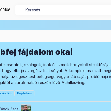
200108
bfej fájdalom okai
bfej csontok, szalagok, inak és izmok bonyolult struktúrája,
, hogy elbírja az egész test súlyát. A komplexitás miatt még
hatja az egész test betegsége vagy a láb saját problémája is.
jjaktól a sarok hátsó részén lévő Achilles-ínig.
a és láb
Fájdalom
Zátrok Zsolt