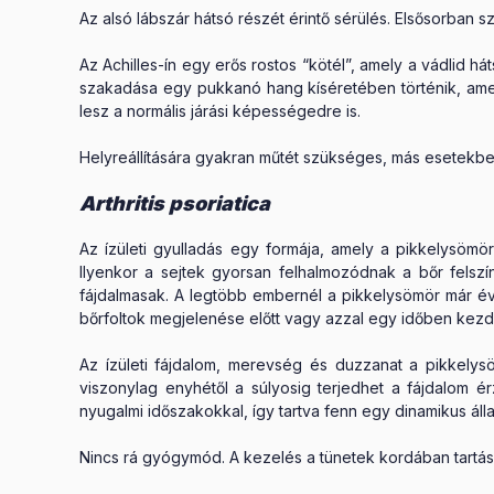
Az alsó lábszár hátsó részét érintő sérülés. Elsősorban 
Az Achilles-ín egy erős rostos “kötél”, amely a vádlid h
szakadása egy pukkanó hang kíséretében történik, amel
lesz a normális járási képességedre is.
Helyreállítására gyakran műtét szükséges, más esetekbe
Arthritis psoriatica
Az ízületi gyulladás egy formája, amely a pikkelysömö
Ilyenkor a sejtek gyorsan felhalmozódnak a bőr felszí
fájdalmasak. A legtöbb embernél a pikkelysömör már évek
bőrfoltok megjelenése előtt vagy azzal egy időben kez
Az ízületi fájdalom, merevség és duzzanat a pikkelysömö
viszonylag enyhétől a súlyosig terjedhet a fájdalom é
nyugalmi időszakokkal, így tartva fenn egy dinamikus álla
Nincs rá gyógymód. A kezelés a tünetek kordában tartásá