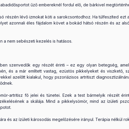
szabadidősportot űző embereknél fordul elő, de bárkivel megtörténhe
átsó részén lévő izmokat köti a sarokcsontodhoz. Ha túlfeszíted ezt
yet azonnali éles fájdalom követ a bokád hátsó részén és az als
n a nem sebészeti kezelés is hatásos.
rben szenvedők egy részét érinti – ez egy olyan betegség, amely
nén, és a már említett vastag, ezüstös pikkelyeket és viszkető,
kel azelőtt kialakul, hogy pszoriázisos artritiszt diagnosztizáln
dődnek.
r-artritisz fő jelei és tünetei. Ezek a test bármelyik részét éri
rzékelésének a skálája. Mind a pikkelysömör, mind az ízületi psz
potot.
ra és az ízületi károsodás megelőzésére irányul. Terápia nélkül rok