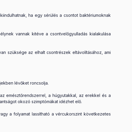
kiindulhatnak, ha egy sérülés a csontot baktériumoknak
lynek vannak kitéve a csontvelőgyulladás kialakulása
an szüksége az elhalt csontrészek eltávolításához, ami
jekben lévőket roncsolja.
 az emésztőrendszerrel, a húgyutakkal, az erekkel és a
antságot okozó szimptómákat idézhet elő.
gy a folyamat lassítható a vércukorszint következetes