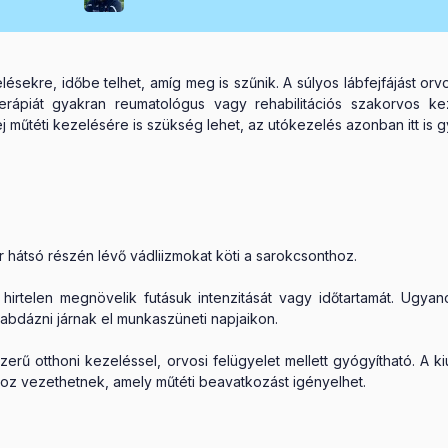
elésekre, időbe telhet, amíg meg is szűnik. A súlyos lábfejfájást or
erápiát gyakran reumatológus vagy rehabilitációs szakorvos k
 műtéti kezelésére is szükség lehet, az utókezelés azonban itt is gy
zár hátsó részén lévő vádliizmokat köti a sarokcsonthoz.
 hirtelen megnövelik futásuk intenzitását vagy időtartamát. Ugya
labdázni járnak el munkaszüneti napjaikon.
szerű otthoni kezeléssel, orvosi felügyelet mellett gyógyítható. A
z vezethetnek, amely műtéti beavatkozást igényelhet.