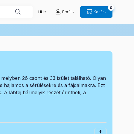
0
Profil
Kosár
 melyben 26 csont és 33 ízület található. Olyan
is hajlamos a sérülésekre és a fájdalmakra. Ezt
 A lábfej bármelyik részét érintheti, a