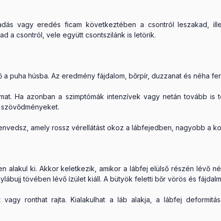
padás vagy eredés ficam következtében a csontról leszakad, il
a csontról, vele együtt csontszilánk is letörik.
 a puha húsba. Az eredmény fájdalom, bőrpír, duzzanat és néha fertőz
lmat. Ha azonban a szimptómák intenzívek vagy netán tovább is 
ta szövődményeket.
edsz, amely rossz vérellátást okoz a lábfejedben, nagyobb a ko
n alakul ki. Akkor keletkezik, amikor a lábfej elülső részén lévő
ábujj tövében lévő ízület kiáll. A bütyök feletti bőr vörös és fájdalm
agy ronthat rajta. Kialakulhat a láb alakja, a lábfej deformitás