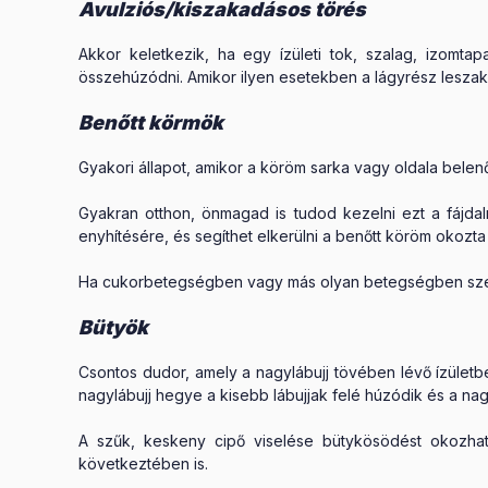
Avulziós/kiszakadásos törés
Akkor keletkezik, ha egy ízületi tok, szalag, izomta
összehúzódni. Amikor ilyen esetekben a lágyrész leszakad 
Benőtt körmök
Gyakori állapot, amikor a köröm sarka vagy oldala belenő
Gyakran otthon, önmagad is tudod kezelni ezt a fájda
enyhítésére, és segíthet elkerülni a benőtt köröm okoz
Ha cukorbetegségben vagy más olyan betegségben szenv
Bütyök
Csontos dudor, amely a nagylábujj tövében lévő ízületbe
nagylábujj hegye a kisebb lábujjak felé húzódik és a nagyl
A szűk, keskeny cipő viselése bütykösödést okozhat v
következtében is.