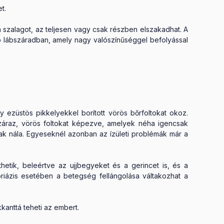
t.
 a szalagot, az teljesen vagy csak részben elszakadhat. A
ó lábszáradban, amely nagy valószínűséggel befolyással
 ezüstös pikkelyekkel borított vörös bőrfoltokat okoz.
 száraz, vörös foltokat képezve, amelyek néha igencsak
ának nála. Egyeseknél azonban az ízületi problémák már a
nthetik, beleértve az ujjbegyeket és a gerincet is, és a
oriázis esetében a betegség fellángolása váltakozhat a
kanttá teheti az embert.