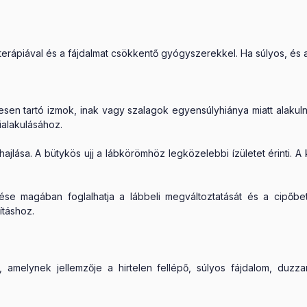
terápiával és a fájdalmat csökkentő gyógyszerekkel. Ha súlyos, és 
sen tartó izmok, inak vagy szalagok egyensúlyhiánya miatt alakulnak 
ialakulásához.
hajlása. A bütykös ujj a lábkörömhöz legközelebbi ízületet érinti. A
se magában foglalhatja a lábbeli megváltoztatását és a cipőbet
ításhoz.
a, amelynek jellemzője a hirtelen fellépő, súlyos fájdalom, duz