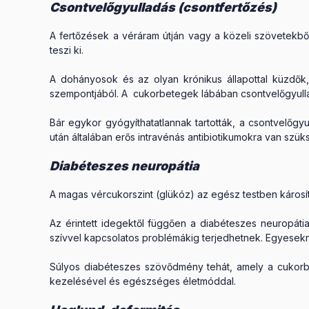
Csontvelőgyulladás (csontfertőzés)
A fertőzések a véráram útján vagy a közeli szövetekbő
teszi ki.
A dohányosok és az olyan krónikus állapottal küzdők
szempontjából. A cukorbetegek lábában csontvelőgyullad
Bár egykor gyógyíthatatlannak tartották, a csontvelőg
után általában erős intravénás antibiotikumokra van szük
Diabéteszes neuropátia
A magas vércukorszint (glükóz) az egész testben károsí
Az érintett idegektől függően a diabéteszes neuropáti
szívvel kapcsolatos problémákig terjedhetnek. Egyesek
Súlyos diabéteszes szövődmény tehát, amely a cukorbe
kezelésével és egészséges életmóddal.