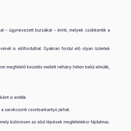
kat – úgynevezett burzákat – érinti, melyek csökkentik a
vénél is előfordulhat. Gyakran fordul elő olyan ízületek
alom megfelelő kezelés mellett néhány héten belül elmúlik,
nt is említik.
a sarokcsonti csontsarkantyú járhat.
ak, mely különösen az első lépések megtételekor fájdalmas.