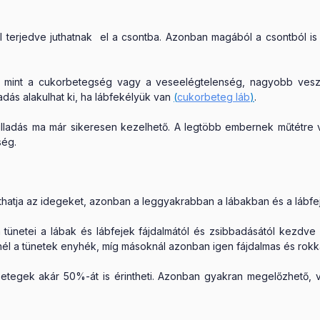
l terjedve juthatnak el a csontba. Azonban magából a csontból is 
, mint a cukorbetegség vagy a veseelégtelenség, nagyobb veszé
ás alakulhat ki, ha lábfekélyük van
(
cukorbeteg láb
)
.
yulladás ma már sikeresen kezelhető. A legtöbb embernek műtétre v
ség.
thatja az idegeket, azonban a leggyakrabban a lábakban és a lábfe
a tünetei a lábak és lábfejek fájdalmától és zsibbadásától kezdve
nél a tünetek enyhék, míg másoknál azonban igen fájdalmas és rokk
tegek akár 50%-át is érintheti. Azonban gyakran megelőzhető, va