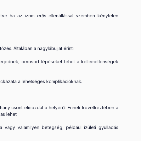
letve ha az izom erős ellenállással szemben kénytelen
és. Általában a nagylábujjat érinti.
terjednek, orvosod lépéseket tehet a kellemetlenségek
ckázata a lehetséges komplikációknak.
 néhány csont elmozdul a helyéről. Ennek következtében a
as lehet.
a vagy valamilyen betegség, például ízületi gyulladás