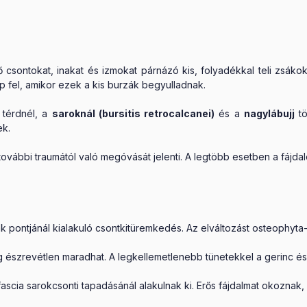
 csontokat, inakat és izmokat párnázó kis, folyadékkal teli zsáko
ép fel, amikor ezek a kis burzák begyulladnak.
 térdnél, a
saroknál (bursitis retrocalcanei)
és a
nagylábujj
tö
ek.
 további traumától való megóvását jelenti. A legtöbb esetben a fájd
pontjánál kialakuló csontkitüremkedés. Az elváltozást osteophyta-ké
észrevétlen maradhat. A legkellemetlenebb tünetekkel a gerinc és 
lpi fascia sarokcsonti tapadásánál alakulnak ki. Erős fájdalmat okozn