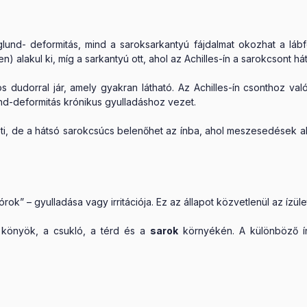
lund- deformitás, mind a saroksarkantyú fájdalmat okozhat a lábf
n) alakul ki, míg a sarkantyú ott, ahol az Achilles-ín a sarokcsont h
dudorral jár, amely gyakran látható. Az Achilles-ín csonthoz való
d-deformitás krónikus gyulladáshoz vezet.
heti, de a hátsó sarokcsúcs belenőhet az ínba, ahol meszesedések a
nórok” – gyulladása vagy irritációja. Ez az állapot közvetlenül az í
a könyök, a csukló, a térd és a
sarok
környékén. A különböző í