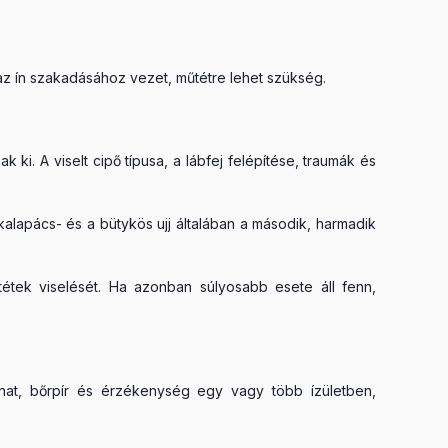
az ín szakadásához vezet, műtétre lehet szükség.
ki. A viselt cipő típusa, a lábfej felépítése, traumák és
 kalapács- és a bütykös ujj általában a második, harmadik
étek viselését. Ha azonban súlyosabb esete áll fenn,
zanat, bőrpír és érzékenység egy vagy több ízületben,